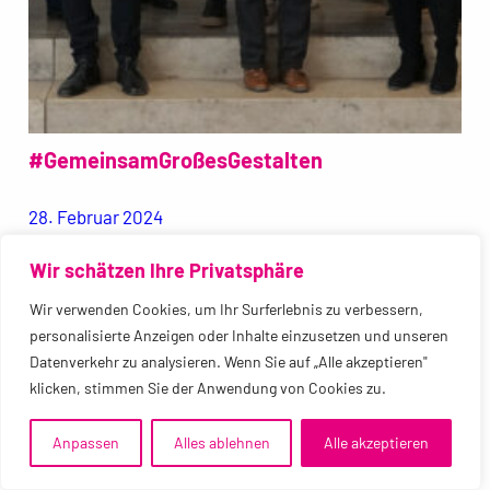
#GemeinsamGroßesGestalten
28. Februar 2024
Großer Andrang bei der gemeinsamen Ausstellung des
Wir schätzen Ihre Privatsphäre
Staatsinstituts Augsburg und Bayreuth Einige hundert
Wir verwenden Cookies, um Ihr Surferlebnis zu verbessern,
Gäste kamen zur Ausstellungseröffnung ans
personalisierte Anzeigen oder Inhalte einzusetzen und unseren
Staatsinstitut für die Ausstellung von Fachlehrern. Viel
Datenverkehr zu analysieren. Wenn Sie auf „Alle akzeptieren"
Prominenz, unter anderem Oberbürgermeister
klicken, stimmen Sie der Anwendung von Cookies zu.
Ebersberger und Landrat Wiedemann, besuchte die
Anpassen
Alles ablehnen
Alle akzeptieren
feierliche Eröffnung. Die Vertreter der Kunst- und
Kulturvereinigungen reisten auch extra an, um bei der