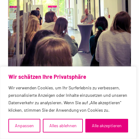
Wir schätzen Ihre Privatsphäre
Wir verwenden Cookies, um Ihr Surferlebnis zu verbessern,
personalisierte Anzeigen oder Inhalte einzusetzen und unseren
Datenverkehr zu analysieren. Wenn Sie auf „Alle akzeptieren"
klicken, stimmen Sie der Anwendung von Cookies zu.
„Große Kunst beginnt im Kleinen“
Anpassen
Alles ablehnen
Alle akzeptieren
Abschlussausstellung des Jahrgangs 2024